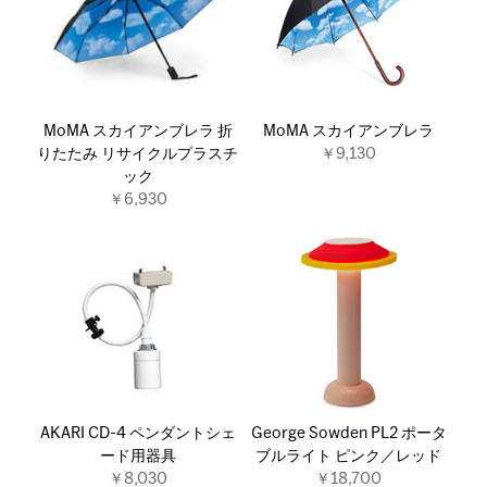
MoMA スカイアンブレラ 折
MoMA スカイアンブレラ
りたたみ リサイクルプラスチ
￥9,130
ック
￥6,930
AKARI CD-4 ペンダントシェ
George Sowden PL2 ポータ
ード用器具
ブルライト ピンク／レッド
￥8,030
￥18,700