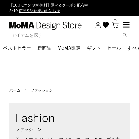
【10% Off or 送料無料】
選べるクーポン配布中
8/10
商品発送休業のお知らせ
0
ベストセラー
新商品
MoMA限定
ギフト
セール
すべ
ホーム
ファッション
Fashion
ファッション