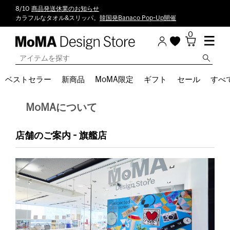
8/10
商品発送休業のお知らせ
カラフルなタオル&スリッパ。
韓国発Banaco Pop-Up開催
0
ベストセラー
新商品
MoMA限定
ギフト
セール
すべ
MoMAについて
店舗のご案内 - 旗艦店