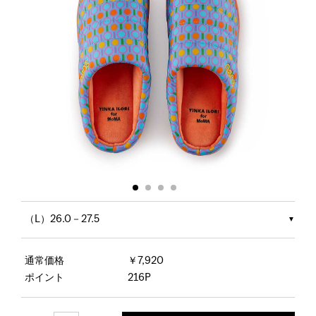
（L）26.0－27.5
通常価格
￥7,920
ポイント
216P