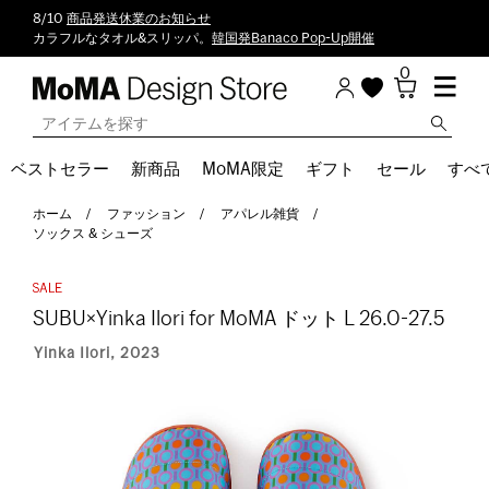
8/10
商品発送休業のお知らせ
カラフルなタオル&スリッパ。
韓国発Banaco Pop-Up開催
0
ベストセラー
新商品
MoMA限定
ギフト
セール
すべ
ホーム
ファッション
アパレル雑貨
ソックス & シューズ
SUBU×Yinka Ilori for MoMA ドット L 26.0-27.5
Yinka Ilori, 2023