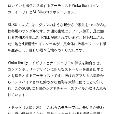
ロンドンを拠点に活躍するアーティストYinka Ilori（イン
カ・イロリ）とSUBUのコラボレーション。
SUBU（スブ）は、ダウンのような暖かさで素足をつつみ込む
秋冬用のサンダルです。外側の生地はテフロン加工、足に触
れる内側の生地は起毛加工が施されています。起毛加工され
た生地と4層構造のインソールが、足全体に抜群のフィット感
を生み出し、優しい履き心地をつくりだします。
Yinka Iloriは、イギリスとナイジェリアの伝統を融合させ、
コンテンポラリーデザインに新たなストーリーを生み出すこ
とを得意とするアーティストです。彼は西アフリカの織物か
らインスパイアされた鮮やかな色彩を大胆に使うことで知ら
れ、このSUBUにも彼のシグネチャー・スタイルが取り入れら
れています。
・ドット（太陽と木）：これらのモチーフは、長い冬が終わ