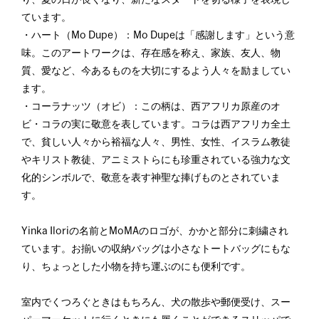
り、夏の日が長くなり、新たなスタートを切る様子を表現し
ています。
・ハート（Mo Dupe）：Mo Dupeは「感謝します」という意
味。このアートワークは、存在感を称え、家族、友人、物
質、愛など、今あるものを大切にするよう人々を励ましてい
ます。
・コーラナッツ（オビ）：この柄は、西アフリカ原産のオ
ビ・コラの実に敬意を表しています。コラは西アフリカ全土
で、貧しい人々から裕福な人々、男性、女性、イスラム教徒
やキリスト教徒、アニミストらにも珍重されている強力な文
化的シンボルで、敬意を表す神聖な捧げものとされていま
す。
Yinka Iloriの名前とMoMAのロゴが、かかと部分に刺繍され
ています。お揃いの収納バッグは小さなトートバッグにもな
り、ちょっとした小物を持ち運ぶのにも便利です。
室内でくつろぐときはもちろん、犬の散歩や郵便受け、スー