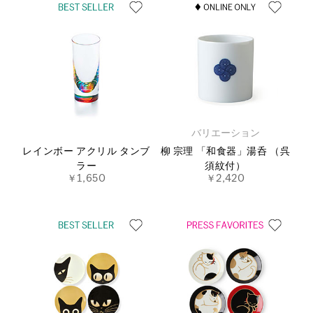
バリエーション
レインボー アクリル タンブ
柳 宗理 「和食器」湯呑 （呉
ラー
須紋付）
￥1,650
￥2,420