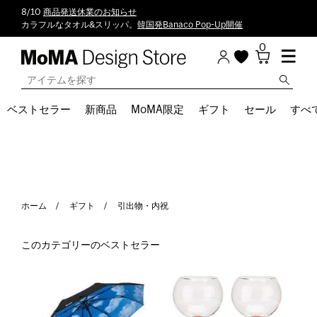
8/10
商品発送休業のお知らせ
カラフルなタオル&スリッパ。
韓国発Banaco Pop-Up開催
0
ベストセラー
新商品
MoMA限定
ギフト
セール
すべ
ホーム
ギフト
引出物・内祝
このカテゴリーのベストセラー