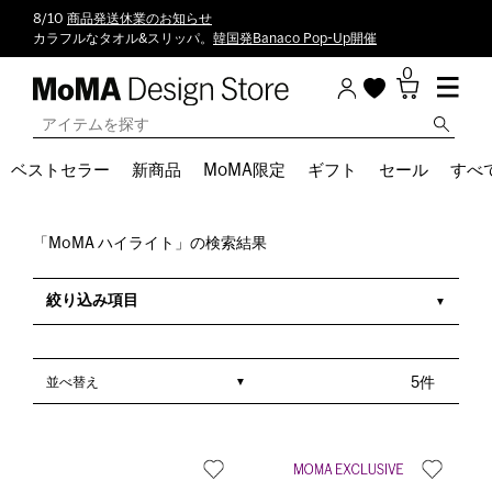
8/10
商品発送休業のお知らせ
カラフルなタオル&スリッパ。
韓国発Banaco Pop-Up開催
0
ベストセラー
新商品
MoMA限定
ギフト
セール
すべ
「MoMA ハイライト」の検索結果
絞り込み項目
並べ替え
5件