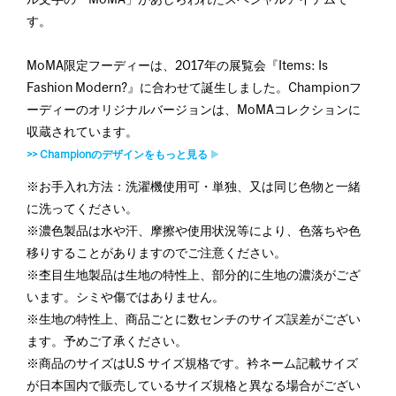
ル文字の「MoMA」があしらわれたスペシャルアイテムで
す。
MoMA限定フーディーは、2017年の展覧会『Items: Is
Fashion Modern?』に合わせて誕生しました。Championフ
ーディーのオリジナルバージョンは、MoMAコレクションに
収蔵されています。
>> Championのデザインをもっと見る
※お手入れ方法：洗濯機使用可・単独、又は同じ色物と一緒
に洗ってください。
※濃色製品は水や汗、摩擦や使用状況等により、色落ちや色
移りすることがありますのでご注意ください。
※杢目生地製品は生地の特性上、部分的に生地の濃淡がござ
います。シミや傷ではありません。
※生地の特性上、商品ごとに数センチのサイズ誤差がござい
ます。予めご了承ください。
※商品のサイズはU.S サイズ規格です。衿ネーム記載サイズ
が日本国内で販売しているサイズ規格と異なる場合がござい