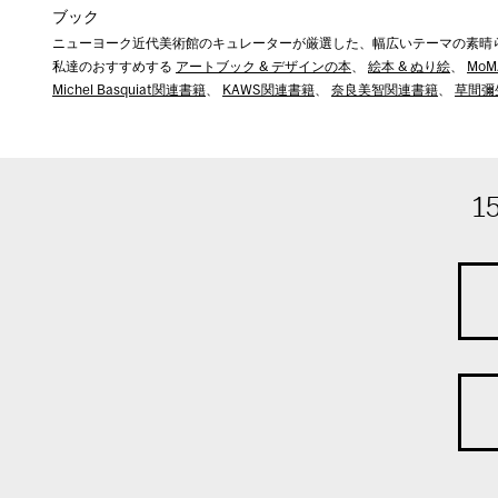
ブック
ニューヨーク近代美術館のキュレーターが厳選した、幅広いテーマの素晴
私達のおすすめする
アートブック & デザインの本
、
絵本 & ぬり絵
、
Mo
Michel Basquiat関連書籍
、
KAWS関連書籍
、
奈良美智関連書籍
、
草間彌
1