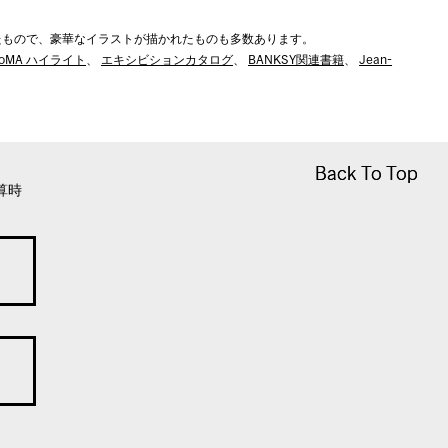
たもので、豪華なイラストが描かれたものも多数あります。
oMA ハイライト
、
エキシビションカタログ
、
BANKSY関連書籍
、
Jean-
Back To Top
Back To Top
算時