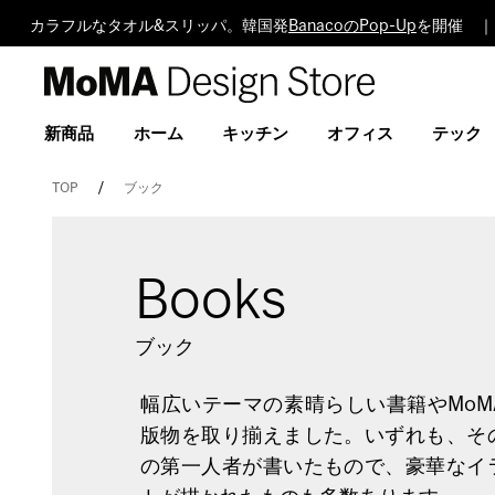
カラフルなタオル&スリッパ。韓国発
BanacoのPop-Up
を開催 ｜
MoMA
Design
Store
新商品
ホーム
キッチン
オフィス
テック
TOP
ブック
Books
ブック
幅広いテーマの素晴らしい書籍やMoM
版物を取り揃えました。いずれも、そ
の第一人者が書いたもので、豪華なイ