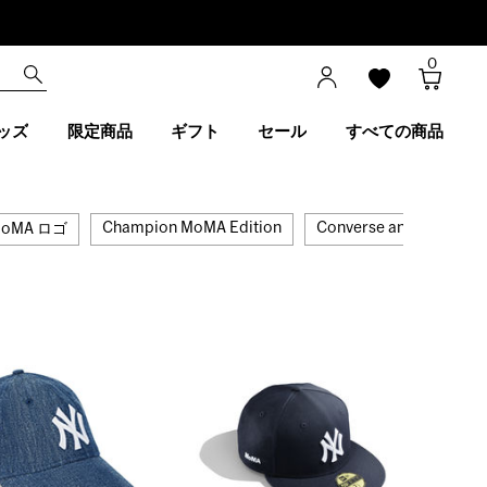
0
ッズ
限定商品
ギフト
セール
すべての商品
Champion MoMA Edition
Converse and MoMA
oMA ロゴ