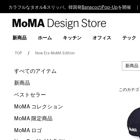
カラフルなタオル&スリッパ。韓国発
BanacoのPop-Up
を開催 ｜
MoMA
Design
Store
新商品
ホーム
キッチン
オフィス
テック
TOP
New Era MoMA Edition
新商品
すべてのアイテム
新商品
このカテゴ
ベストセラー
MoMA コレクション
MoMA 限定商品
MoMA ロゴ