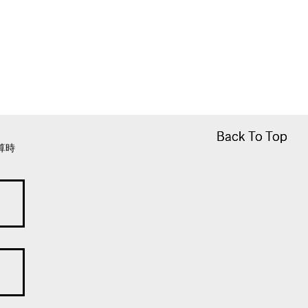
Back To Top
Back To Top
算時