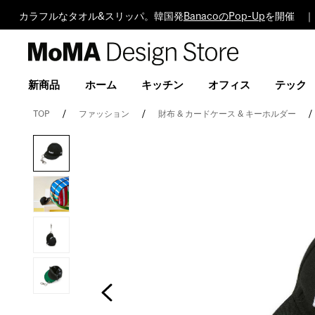
カラフルなタオル&スリッパ。韓国発
BanacoのPop-Up
を開催 ｜
MoMA
Design
Store
新商品
ホーム
キッチン
オフィス
テック
TOP
ファッション
財布 & カードケース & キーホルダー