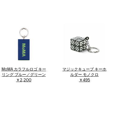
MoMA カラフルロゴ キー
マジックキューブ キーホ
リング ブルー／グリーン
ルダー モノクロ
￥2,200
￥495