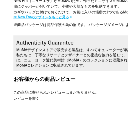
New Era（ニューエラ）がMoMAのために作ったミニサイズのMoM
底にジッパーが付いていて、小物や大切なものを収納できます。
カギやバッグに付けておくだけで、お気に入りの場所の1つであるM
>> New Eraのデザインをもっと見る
※商品パッケージは商品保護の為の物です。 パッケージダメージに
Authenticity Guarantee
MoMAデザインストアで販売する製品は、すべてキュレーターが
私たちは、丁寧なリサーチとデザイナーとの密接な協力を通じて、
は、ニューヨーク近代美術館（MoMA）のコレクションに収蔵さ
MoMAコレクションに収蔵されています。
お客様からの商品レビュー
この商品に寄せられたレビューはまだありません。
レビューを書く