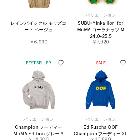
バリエーション
レインバイシクル モッズコ
SUBU×Yinka Ilori for
ート ベージュ
MoMA コーラナッツ M
24.0-25.5
￥6,930
￥7,920
バリエーション
バリエーション
Champion フーディー
Ed Ruscha OOF
MoMA Edition グレー S
Champion フーディー XL
￥14,300
￥10,890