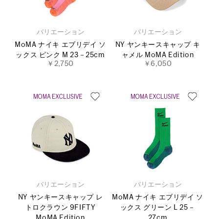
バリエーション
バリエーション
MoMA ナイキ エブリデイ ソ
NY ヤンキースキャップ キ
ックス ピンク M 23－25cm
ャメル MoMA Edition
￥2,750
￥6,050
バリエーション
バリエーション
NY ヤンキースキャップ レ
MoMA ナイキ エブリデイ ソ
トロクラウン 9FIFTY
ックス グリーン L 25－
MoMA Edition
27cm