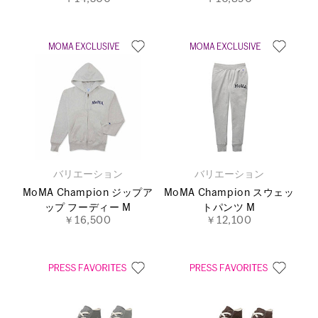
バリエーション
バリエーション
MoMA Champion ジップア
MoMA Champion スウェッ
ップ フーディー M
トパンツ M
￥16,500
￥12,100