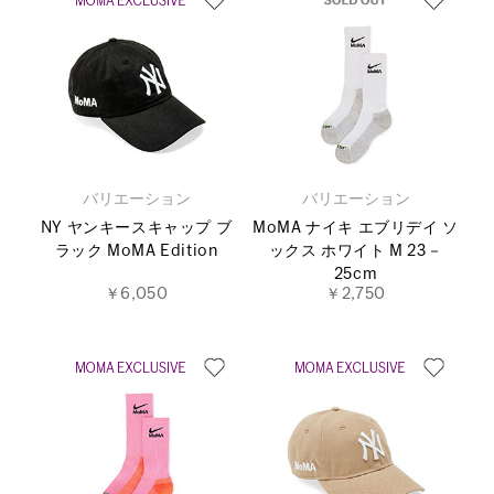
バリエーション
バリエーション
NY ヤンキースキャップ ブ
MoMA ナイキ エブリデイ ソ
ラック MoMA Edition
ックス ホワイト M 23－
25cm
￥6,050
￥2,750