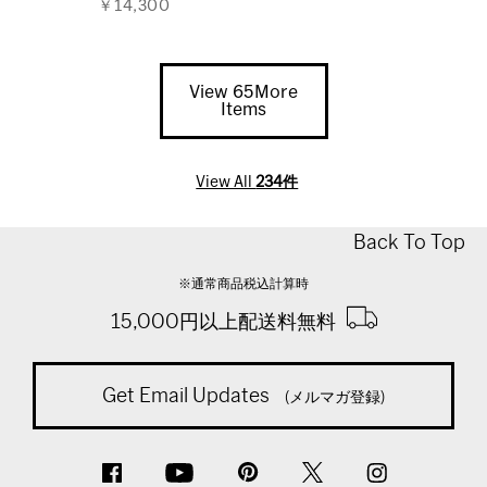
￥14,300
View 65More
Items
View All
234件
Back To Top
※通常商品税込計算時
15,000円以上配送料無料
Get Email Updates
(メルマガ登録)