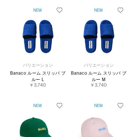
バリエーション
バリエーション
Banaco ルーム スリッパ ブ
Banaco ルーム スリッパ ブ
ルー L
ルー M
￥3,740
￥3,740