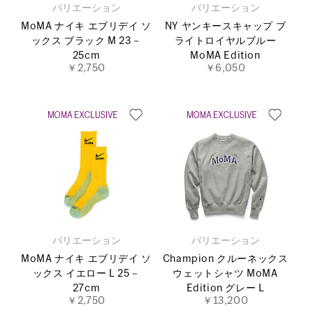
バリエーション
バリエーション
MoMA ナイキ エブリデイ ソ
NY ヤンキースキャップ ブ
ックス ブラック M 23－
ライトロイヤルブルー
25cm
MoMA Edition
￥2,750
￥6,050
バリエーション
バリエーション
MoMA ナイキ エブリデイ ソ
Champion クルーネックス
ックス イエロー L 25－
ウェットシャツ MoMA
27cm
Edition グレー L
￥2,750
￥13,200