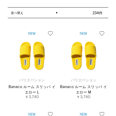
並べ替え
234件
バリエーション
バリエーション
Banaco ルーム スリッパ イ
Banaco ルーム スリッパ イ
エロー L
エロー M
￥3,740
￥3,740