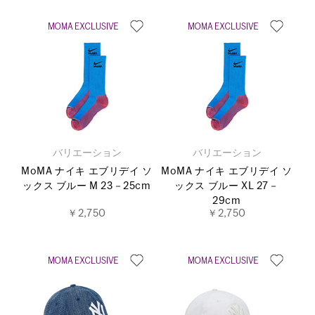
バリエーション
バリエーション
MoMA ナイキ エブリデイ ソ
MoMA ナイキ エブリデイ ソ
ックス ブルー M 23－25cm
ックス ブルー XL 27－
29cm
￥2,750
￥2,750