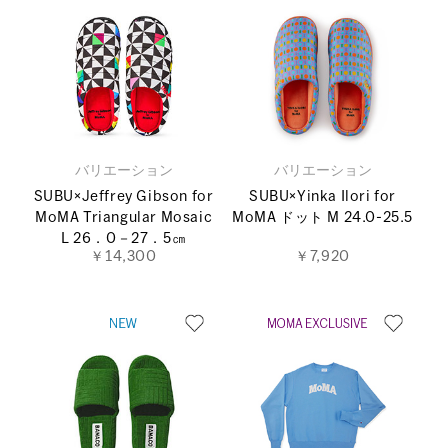
バリエーション
バリエーション
SUBU×Jeffrey Gibson for
SUBU×Yinka Ilori for
MoMA Triangular Mosaic
MoMA ドット M 24.0-25.5
L 26．0－27．5㎝
￥14,300
￥7,920