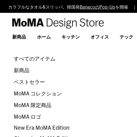
カラフルなタオル&スリッパ。韓国発
BanacoのPop-Up
を開催 ｜
MoMA
Design
Store
新商品
ホーム
キッチン
オフィス
テック
すべてのアイテム
新商品
ベストセラー
MoMA コレクション
MoMA 限定商品
MoMA ロゴ
New Era MoMA Edition