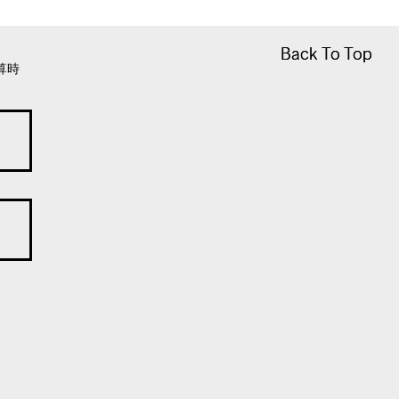
Back To Top
Back To Top
算時