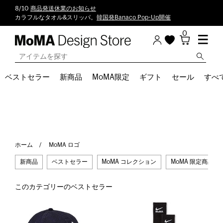
8/10
商品発送休業のお知らせ
カラフルなタオル&スリッパ。
韓国発Banaco Pop-Up開催
0
ベストセラー
新商品
MoMA限定
ギフト
セール
すべ
ホーム
MoMA ロゴ
新商品
ベストセラー
MoMA コレクション
MoMA 限定商品
このカテゴリーのベストセラー