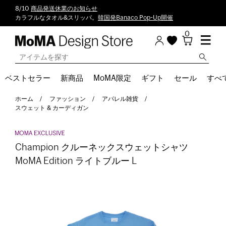
8/10
商品発送休業のお知らせ
カラフルなタオル&スリッパ。
韓国発Banaco Pop-Up開催
0
ベストセラー
新商品
MoMA限定
ギフト
セール
すべ
ホーム
ファッション
アパレル雑貨
スウェット & カーディガン
Champion クルーネックスウェットシャツ
MoMA Edition ライトブルー L