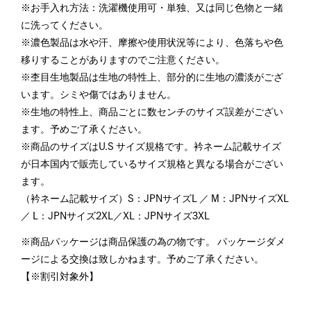
※お手入れ方法：洗濯機使用可・単独、又は同じ色物と一緒
に洗ってください。
※濃色製品は水や汗、摩擦や使用状況等により、色落ちや色
移りすることがありますのでご注意ください。
※杢目生地製品は生地の特性上、部分的に生地の濃淡がござ
います。シミや傷ではありません。
※生地の特性上、商品ごとに数センチのサイズ誤差がござい
ます。予めご了承ください。
※商品のサイズはU.S サイズ規格です。衿ネーム記載サイズ
が日本国内で販売しているサイズ規格と異なる場合がござい
ます。
（衿ネーム記載サイズ）S：JPNサイズL ／ M：JPNサイズXL
／ L：JPNサイズ2XL／XL：JPNサイズ3XL
※商品パッケージは商品保護の為の物です。 パッケージダメ
ージによる交換は致しかねます。予めご了承ください。
【※割引対象外】