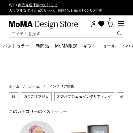
8/10
商品発送休業のお知らせ
カラフルなタオル&スリッパ。
韓国発Banaco Pop-Up開催
0
ベストセラー
新商品
MoMA限定
ギフト
セール
すべ
ホーム
ホーム
インテリア雑貨
鏡
ガラスオブジェ
木製オブジェ & インテリアトレイ
その他
このカテゴリーのベストセラー