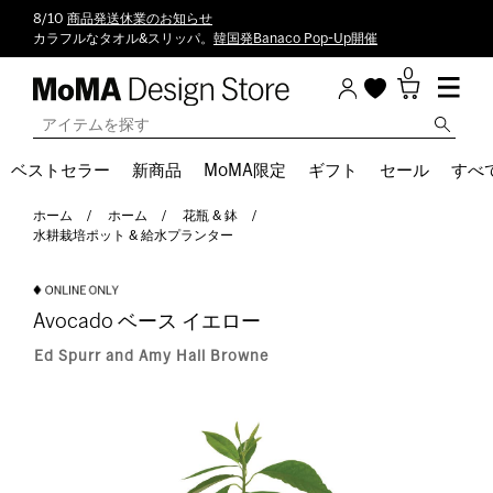
8/10
商品発送休業のお知らせ
カラフルなタオル&スリッパ。
韓国発Banaco Pop-Up開催
0
ベストセラー
新商品
MoMA限定
ギフト
セール
すべ
ホーム
ホーム
花瓶 & 鉢
水耕栽培ポット & 給水プランター
Avocado ベース イエロー
Ed Spurr and Amy Hall Browne