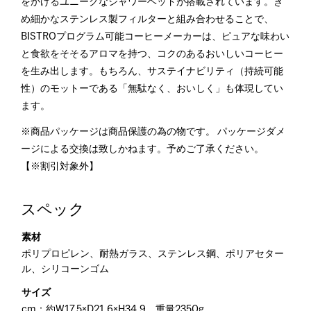
をかけるユニークなシャワーヘッドが搭載されています。き
め細かなステンレス製フィルターと組み合わせることで、
BISTROプログラム可能コーヒーメーカーは、ピュアな味わい
と食欲をそそるアロマを持つ、コクのあるおいしいコーヒー
を生み出します。もちろん、サステイナビリティ（持続可能
性）のモットーである「無駄なく、おいしく」も体現してい
ます。
※商品パッケージは商品保護の為の物です。 パッケージダメ
ージによる交換は致しかねます。予めご了承ください。
【※割引対象外】
スペック
素材
ポリプロピレン、耐熱ガラス、ステンレス鋼、ポリアセター
ル、シリコーンゴム
サイズ
cm：約W17.5×D21.6×H34.9、重量2350g