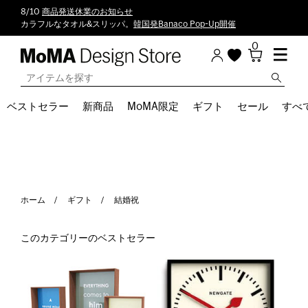
8/10
商品発送休業のお知らせ
カラフルなタオル&スリッパ。
韓国発Banaco Pop-Up開催
0
ベストセラー
新商品
MoMA限定
ギフト
セール
すべ
ホーム
ギフト
結婚祝
このカテゴリーのベストセラー