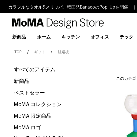
カラフルなタオル&スリッパ。韓国発
BanacoのPop-Up
を開催 ｜
MoMA
Design
Store
新商品
ホーム
キッチン
オフィス
テック
TOP
ギフト
結婚祝
すべてのアイテム
このカテゴ
新商品
ベストセラー
MoMA コレクション
MoMA 限定商品
MoMA ロゴ