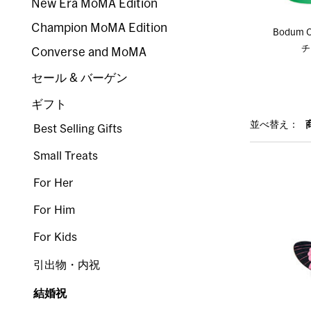
New Era MoMA Edition
Champion MoMA Edition
Bodum 
チ
Converse and MoMA
セール & バーゲン
ギフト
並べ替え：
Best Selling Gifts
Small Treats
For Her
For Him
For Kids
引出物・内祝
結婚祝