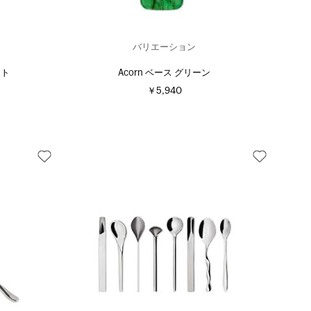
バリエーション
ント
Acorn ベース グリーン
￥5,940