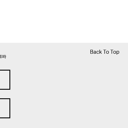
Back To Top
Back To Top
算時