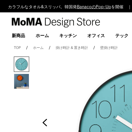
カラフルなタオル&スリッパ。韓国発
BanacoのPop-Up
を開催 ｜
MoMA
Design
Store
新商品
ホーム
キッチン
オフィス
テック
TOP
ホーム
掛け時計 & 置き時計
壁掛け時計