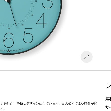
素
長い分針が、軽快なデザインにしています。白の短くて太い時針がビ
サ
です。