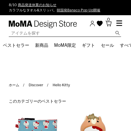
8/10
商品発送休業のお知らせ
カラフルなタオル&スリッパ。
韓国発Banaco Pop-Up開催
0
ベストセラー
新商品
MoMA限定
ギフト
セール
すべ
ホーム
Discover
Hello Kitty
このカテゴリーのベストセラー