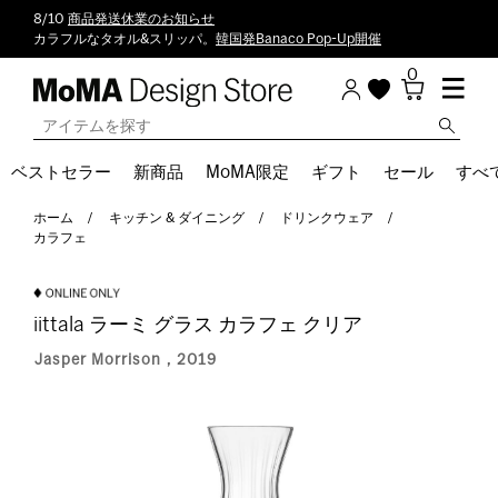
8/10
商品発送休業のお知らせ
カラフルなタオル&スリッパ。
韓国発Banaco Pop-Up開催
0
ベストセラー
新商品
MoMA限定
ギフト
セール
すべ
ホーム
キッチン & ダイニング
ドリンクウェア
カラフェ
iittala ラーミ グラス カラフェ クリア
Jasper Morrison，2019