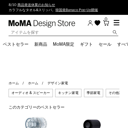
8/10
商品発送休業のお知らせ
カラフルなタオル&スリッパ。
韓国発Banaco Pop-Up開催
0
ベストセラー
新商品
MoMA限定
ギフト
セール
すべ
ホーム
ホーム
デザイン家電
オーディオ & スピーカー
キッチン家電
季節家電
その他家電
このカテゴリーのベストセラー