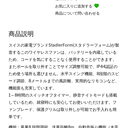
お気に入りに追加する
商品について問い合わせる
商品説明
スイスの家電ブランドStadlerForm(スタドラーフォーム)が製
造するこのワイヤレスファンは、バッテリーを内蔵している
ため、コードを気にすることなく使用することができます。
またポールを取り外すことでサイズ調整可能で、IP44認証の
ため使う場所も選びません。水平スイング機能、8段階のスピ
ード調節、8メートルまでの風距離、実用的なリモコンなど、
機能面も充実しています。
1～8時間のスイッチオフタイマー、静音ナイトモードも搭載
しているため、就寝時にも安心してお使いいただけます。フ
ァンブレード、保護グリルは取り外しが可能でお手入れも簡
単です。
機能：風量8 段階調節、送風距離8m、自動首振り機能（水平