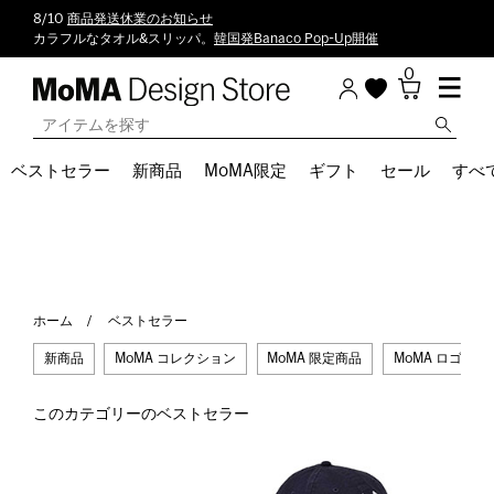
8/10
商品発送休業のお知らせ
カラフルなタオル&スリッパ。
韓国発Banaco Pop-Up開催
0
ベストセラー
新商品
MoMA限定
ギフト
セール
すべ
ホーム
ベストセラー
新商品
MoMA コレクション
MoMA 限定商品
MoMA ロゴ
このカテゴリーのベストセラー