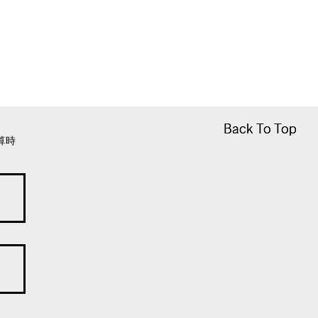
Back To Top
Back To Top
算時