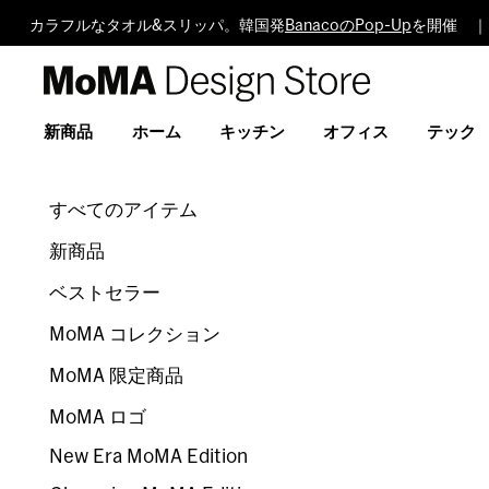
カラフルなタオル&スリッパ。韓国発
BanacoのPop-Up
を開催 ｜
MoMA
Design
Store
新商品
ホーム
キッチン
オフィス
テック
すべてのアイテム
新商品
ベストセラー
MoMA コレクション
MoMA 限定商品
MoMA ロゴ
New Era MoMA Edition