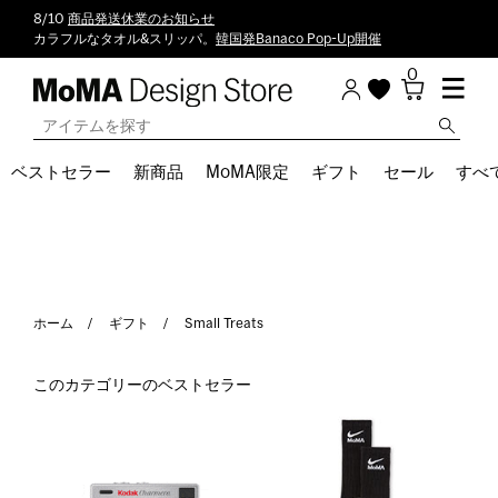
8/10
商品発送休業のお知らせ
カラフルなタオル&スリッパ。
韓国発Banaco Pop-Up開催
0
ベストセラー
新商品
MoMA限定
ギフト
セール
すべ
ホーム
ギフト
Small Treats
このカテゴリーのベストセラー