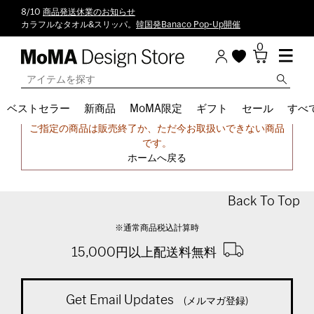
8/10
商品発送休業のお知らせ
カラフルなタオル&スリッパ。
韓国発Banaco Pop-Up開催
0
ベストセラー
新商品
MoMA限定
ギフト
セール
すべ
申し訳ございません。
ご指定の商品は販売終了か、ただ今お取扱いできない商品
です。
ホームへ戻る
Back To Top
※通常商品税込計算時
15,000円以上配送料無料
Get Email Updates
(メルマガ登録)