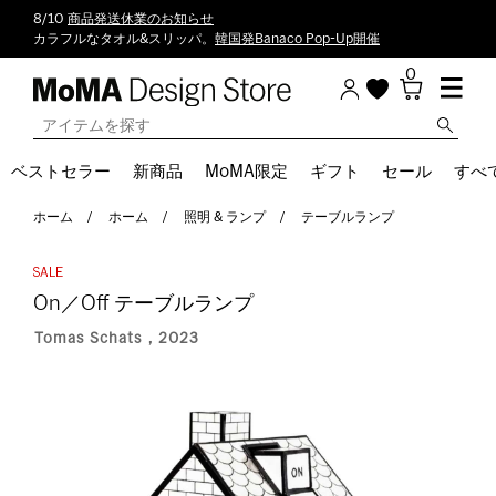
8/10
商品発送休業のお知らせ
カラフルなタオル&スリッパ。
韓国発Banaco Pop-Up開催
0
ベストセラー
新商品
MoMA限定
ギフト
セール
すべ
ホーム
ホーム
照明 & ランプ
テーブルランプ
On／Off テーブルランプ
Tomas Schats，2023