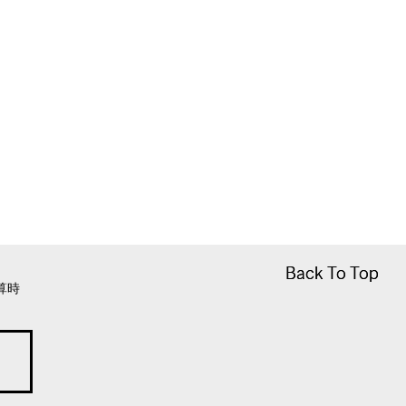
Back To Top
Back To Top
算時