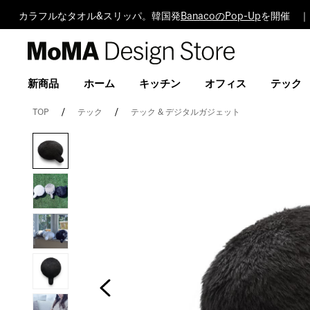
カラフルなタオル&スリッパ。韓国発
BanacoのPop-Up
を開催 ｜
MoMA
Design
Store
新商品
ホーム
キッチン
オフィス
テック
TOP
テック
テック & デジタルガジェット