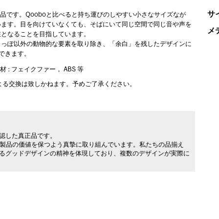
サ
ーズ製品です。Qooboと比べると持ち運びのしやすい小さなサイズなが
います。目を向けていなくても、そばにいて同じ空間で同じ音や声を
メ
在となることを目指しています。
しっぽ以外の動物的な要素を取り除き、「余白」を残したデザインに
ができます。
材 : フェイクファー， ABS 等
よる交換は致しかねます。予めご了承ください。
承認した真正品です。
製品の価値を保つよう真摯に取り組んでいます。私たちの品揃え
れるグッドデザインの精神を体現しており、複数のデザインが実際に