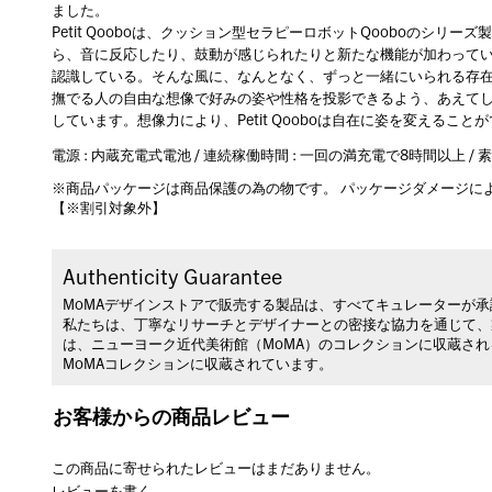
ました。
Petit Qooboは、クッション型セラピーロボットQooboのシリ
ら、音に反応したり、鼓動が感じられたりと新たな機能が加わって
認識している。そんな風に、なんとなく、ずっと一緒にいられる存
撫でる人の自由な想像で好みの姿や性格を投影できるよう、あえて
しています。想像力により、Petit Qooboは自在に姿を変えること
電源 : 内蔵充電式電池 / 連続稼働時間 : 一回の満充電で8時間以上 / 素
※商品パッケージは商品保護の為の物です。 パッケージダメージに
【※割引対象外】
Authenticity Guarantee
MoMAデザインストアで販売する製品は、すべてキュレーターが
私たちは、丁寧なリサーチとデザイナーとの密接な協力を通じて、
は、ニューヨーク近代美術館（MoMA）のコレクションに収蔵さ
MoMAコレクションに収蔵されています。
お客様からの商品レビュー
この商品に寄せられたレビューはまだありません。