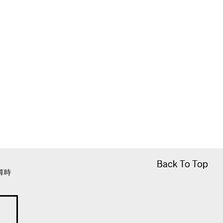
Back To Top
Back To Top
算時