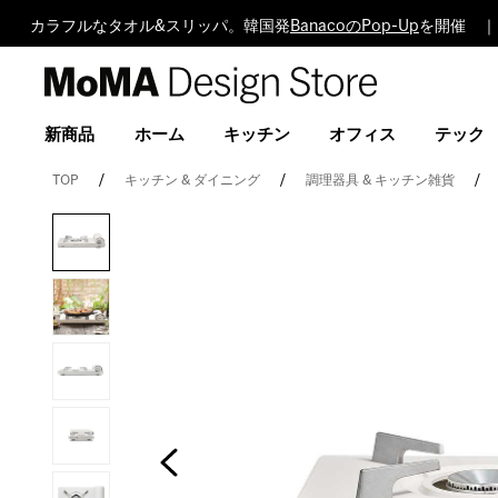
カラフルなタオル&スリッパ。韓国発
BanacoのPop-Up
を開催 ｜
MoMA
Design
Store
新商品
ホーム
キッチン
オフィス
テック
TOP
キッチン & ダイニング
調理器具 & キッチン雑貨