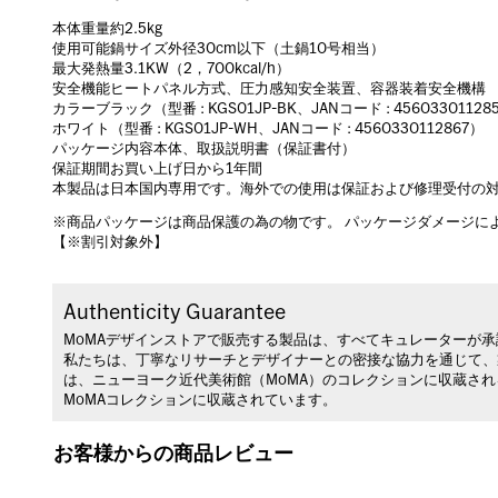
本体重量約2.5kg
使用可能鍋サイズ外径30cm以下（土鍋10号相当）
最大発熱量3.1KW（2，700kcal/h）
安全機能ヒートパネル方式、圧力感知安全装置、容器装着安全機構
カラーブラック（型番 : KGS01JP-BK、JANコード : 45603301128
ホワイト（型番 : KGS01JP-WH、JANコード : 4560330112867）
パッケージ内容本体、取扱説明書（保証書付）
保証期間お買い上げ日から1年間
本製品は日本国内専用です。海外での使用は保証および修理受付の
※商品パッケージは商品保護の為の物です。 パッケージダメージに
【※割引対象外】
Authenticity Guarantee
MoMAデザインストアで販売する製品は、すべてキュレーターが
私たちは、丁寧なリサーチとデザイナーとの密接な協力を通じて、
は、ニューヨーク近代美術館（MoMA）のコレクションに収蔵さ
MoMAコレクションに収蔵されています。
お客様からの商品レビュー