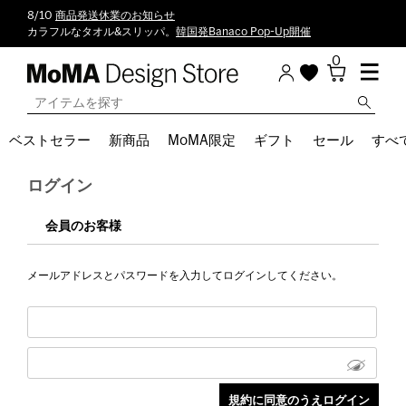
8/10
商品発送休業のお知らせ
カラフルなタオル&スリッパ。
韓国発Banaco Pop-Up開催
0
ベストセラー
新商品
MoMA限定
ギフト
セール
すべ
ログイン
会員のお客様
メールアドレスとパスワードを入力してログインしてください。