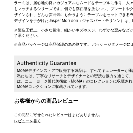
ラーミは、居心地の良いカジュアルなムードをテーブルに作り、人
もマッチするシリーズです。個でも存在感を放ちつつ、プレートや
ザインされ、どんな雰囲気にも合うようにテーブルをセットできる
デザインを手がけたJasper Morrison（ジャスパー・モリソン
※製造工程上、小さな気泡、細かいキズやスジ、わずかな歪みなど
了承ください。
※商品パッケージは商品保護の為の物です。 パッケージダメージに
Authenticity Guarantee
MoMAデザインストアで販売する製品は、すべてキュレーターが
私たちは、丁寧なリサーチとデザイナーとの密接な協力を通じて、
は、ニューヨーク近代美術館（MoMA）のコレクションに収蔵さ
MoMAコレクションに収蔵されています。
お客様からの商品レビュー
この商品に寄せられたレビューはまだありません。
レビューを書く