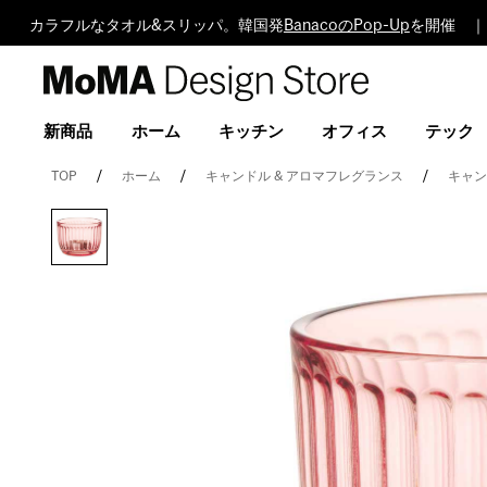
カラフルなタオル&スリッパ。韓国発
BanacoのPop-Up
を開催 ｜
MoMA
Design
Store
新商品
ホーム
キッチン
オフィス
テック
TOP
ホーム
キャンドル & アロマフレグランス
キャ