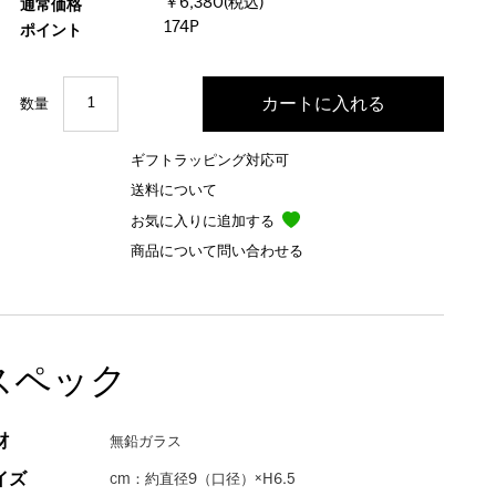
￥6,380(税込)
通常価格
174P
ポイント
数量
ギフトラッピング対応可
送料について
お気に入りに追加する
商品について問い合わせる
スペック
材
無鉛ガラス
イズ
cm：約直径9（口径）×H6.5