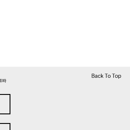
Back To Top
Back To Top
算時