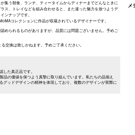
々が集う朝食、ランチ、ティータイムからディナーまでどんなときに
メ
グラス、トレイなどを組み合わせると、また違った魅力を放つようデ
ラインナップです。
）は、MoMAコレクションに作品が収蔵されているデザイナーです。
が認められるものがありますが、品質には問題ございません。予めご
よる交換は致しかねます。予めご了承ください。
承認した真正品です。
製品の価値を保つよう真摯に取り組んでいます。私たちの品揃え
れるグッドデザインの精神を体現しており、複数のデザインが実際に