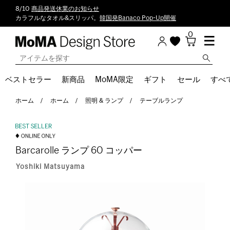
8/10
商品発送休業のお知らせ
カラフルなタオル&スリッパ。
韓国発Banaco Pop-Up開催
0
ベストセラー
新商品
MoMA限定
ギフト
セール
すべ
ホーム
ホーム
照明 & ランプ
テーブルランプ
Barcarolle ランプ 60 コッパー
Yoshiki Matsuyama