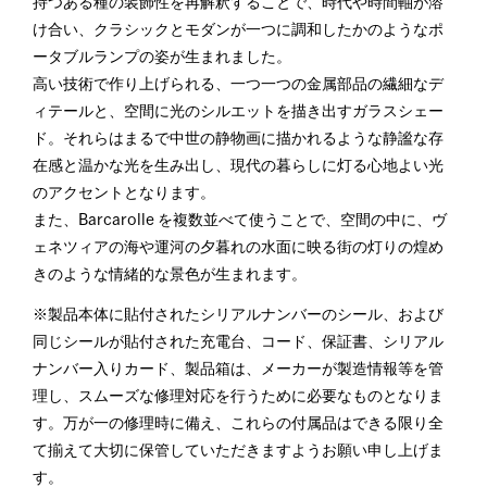
持つある種の装飾性を再解釈することで、時代や時間軸が溶
け合い、クラシックとモダンが一つに調和したかのようなポ
ータブルランプの姿が生まれました。
高い技術で作り上げられる、一つ一つの金属部品の繊細なデ
ィテールと、空間に光のシルエットを描き出すガラスシェー
ド。それらはまるで中世の静物画に描かれるような静謐な存
在感と温かな光を生み出し、現代の暮らしに灯る心地よい光
のアクセントとなります。
また、Barcarolle を複数並べて使うことで、空間の中に、ヴ
ェネツィアの海や運河の夕暮れの水面に映る街の灯りの煌め
きのような情緒的な景色が生まれます。
※製品本体に貼付されたシリアルナンバーのシール、および
同じシールが貼付された充電台、コード、保証書、シリアル
ナンバー入りカード、製品箱は、メーカーが製造情報等を管
理し、スムーズな修理対応を行うために必要なものとなりま
す。万が一の修理時に備え、これらの付属品はできる限り全
て揃えて大切に保管していただきますようお願い申し上げま
す。