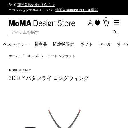
8/10
商品発送休業のお知らせ
カラフルなタオル&スリッパ。
韓国発Banaco Pop-Up開催
0
ベストセラー
新商品
MoMA限定
ギフト
セール
すべ
ホーム
キッズ
アート & クラフト
3D DIY バタフライ ロングウィング