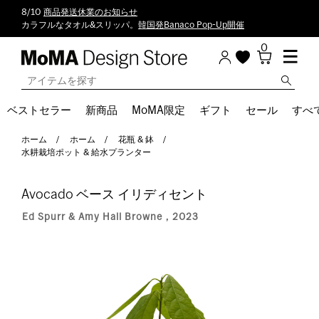
8/10
商品発送休業のお知らせ
カラフルなタオル&スリッパ。
韓国発Banaco Pop-Up開催
0
ベストセラー
新商品
MoMA限定
ギフト
セール
すべ
ホーム
ホーム
花瓶 & 鉢
水耕栽培ポット & 給水プランター
Avocado ベース イリディセント
Ed Spurr & Amy Hall Browne，2023