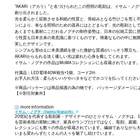
“AKARI（アカリ）”と名づけられたこの照明の彫刻は、イサム・ノ
創り出されました。
光を柔らかく拡散させる和紙の性質と、骨組みとなる竹ひごを荒く
ンにより、単なる照明のための器具にはとどまらず、光の彫刻とし
あくまでも素材にこだわるノグチの制作姿勢は、日本の伝統工芸に見ら
う性質も日本古来の美意識に基づくものです。簡素なものの中に無
実したデザインです。
シンプルな形ゆえに本美濃紙を使った微妙な質感がいっそう際立ち
AKARIからもれる淡く優しい光は疲れた心身を癒してくれます。
イサム・ノグチの作品はMoMAコレクションにも収蔵されています
付属品：LED電球40W相当×1個、コード2m
お手入れ方法：柔らかいハケやハタキなどでホコリを払ってくださ
※商品パッケージは商品保護の為の物です。 パッケージダメージに
【※割引対象外】
more information
イサム・ノグチ（Isamu Noguchi）
20世紀を代表する彫刻家・デザイナーのひとりイサム・ノグチは、1
を芸術表現の実験に捧げ、家具やランプだけではなく、彫刻、庭園、
レクションにも数々の作品が収蔵されています。繊細でありながら
いまも変わらずたくさんの人々を魅了し続けています。