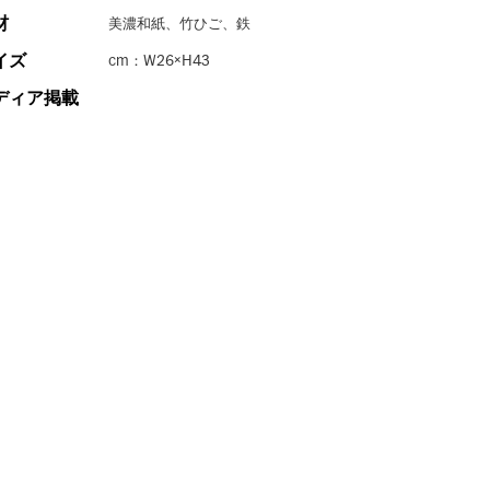
材
美濃和紙、竹ひご、鉄
イズ
cm：W26×H43
ディア掲載