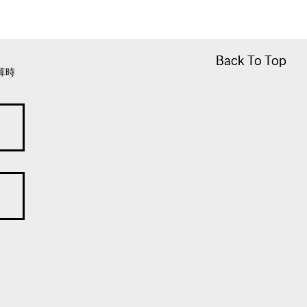
Back To Top
Back To Top
算時