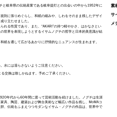
素
グチと岐阜県の伝統産業である岐阜提灯との出会いの中から1952年に
サ
不規則に張りめぐらし、和紙の縮みや、しわをそのまま残したデザイ
て成り立たせました。
メ
れる性質であり、また、“AKARI”の持つ軽やかさ、はかなさとい
限の世界を表現しようとするイサムノグチの哲学と日本的美意識が結
、和紙を通して広がるあかりに抒情的なニュアンスが生まれます。
。
い。水には濡らさないようご注意ください。
よる交換は致しかねます。予めご了承ください。
920年代から60年間に渡って芸術活動を続けました。ノグチは生涯
家具、陶芸、建築および舞台美術など幅広い作品を残し、MoMAコ
大胆、伝統をふまえつつモダンなイサム・ノグチの作品は、世界中で