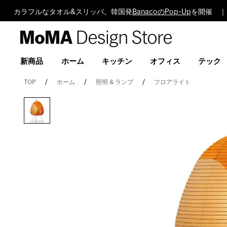
カラフルなタオル&スリッパ。韓国発
BanacoのPop-Up
を開催 ｜ 
MoMA
Design
Store
新商品
ホーム
キッチン
オフィス
テック
TOP
ホーム
照明 & ランプ
フロアライト