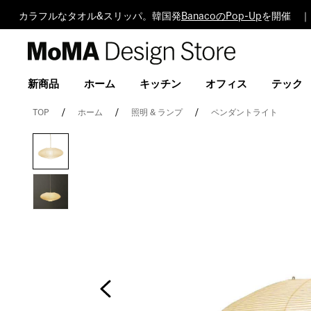
カラフルなタオル&スリッパ。韓国発
BanacoのPop-Up
を開催 ｜
MoMA
Design
Store
新商品
ホーム
キッチン
オフィス
テック
TOP
ホーム
照明 & ランプ
ペンダントライト