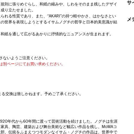
サ
不規則に張りめぐらし、和紙の縮みや、しわをそのまま残したデザイ
て成り立たせました。
れる性質であり、また、“AKARI”の持つ軽やかさ、はかなさとい
メ
限の世界を表現しようとするイサムノグチの哲学と日本的美意識が結
、和紙を通して広がるあかりに抒情的なニュアンスが生まれます。
。
さないようご注意ください。
は別ページにてお買い求めください。
よる交換は致しかねます。予めご了承ください。
920年代から60年間に渡って芸術活動を続けました。ノグチは生涯
家具、陶芸、建築および舞台美術など幅広い作品を残し、MoMAコ
大胆、伝統をふまえつつモダンなイサム・ノグチの作品は、世界中で