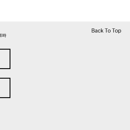
Back To Top
Back To Top
算時