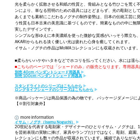
光を柔らかく拡散させる和紙の性質と、骨組みとなる竹ひごを荒く
ンにより、単なる照明のための器具にはとどまらず、光の彫刻とし
あくまでも素材にこだわるノグチの制作姿勢は、日本の伝統工芸に見ら
う性質も日本古来の美意識に基づくものです。簡素なものの中に無
実したデザインです。
シンプルな形ゆえに本美濃紙を使った微妙な質感がいっそう際立ち
AKARIからもれる淡く優しい光は疲れた心身を癒してくれます。
イサム・ノグチの作品はMoMAコレクションにも収蔵されています
■柔らかいハケやハタキなどでホコリを払ってください。水には濡ら
■こちらのページでは「シェードのみ」の販売となります。専用器具
別売 40cm ペンダントシェード用器具
別売 100cm ペンダントシェード用器具
スタンドライトのシリーズはこちらから
ロングタイプシェードのシリーズはこちらから
※商品パッケージは商品保護の為の物です。 パッケージダメージに
【※割引対象外】
more information
イサム・ノグチ（Isamu Noguchi）
20世紀を代表する彫刻家・デザイナーのひとりイサム・ノグチは、1
を芸術表現の実験に捧げ、家具やランプだけではなく、彫刻、庭園、
レクションにも数々の作品が収蔵されています。繊細でありながら