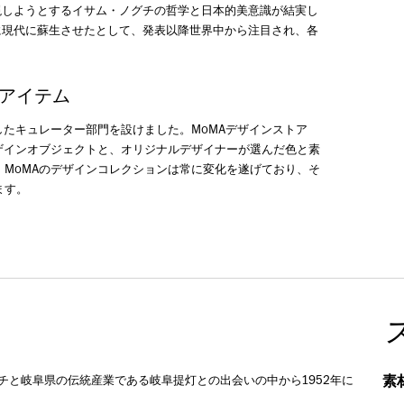
現しようとするイサム・ノグチの哲学と日本的美意識が結実し
に現代に蘇生させたとして、発表以降世界中から注目され、各
連アイテム
したキュレーター部門を設けました。MoMAデザインストア
ザインオブジェクトと、オリジナルデザイナーが選んだ色と素
MoMAのデザインコレクションは常に変化を遂げており、そ
ます。
素
グチと岐阜県の伝統産業である岐阜提灯との出会いの中から1952年に