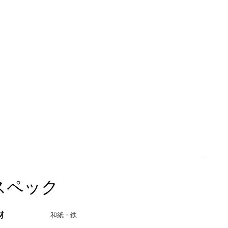
スペック
材
和紙・鉄