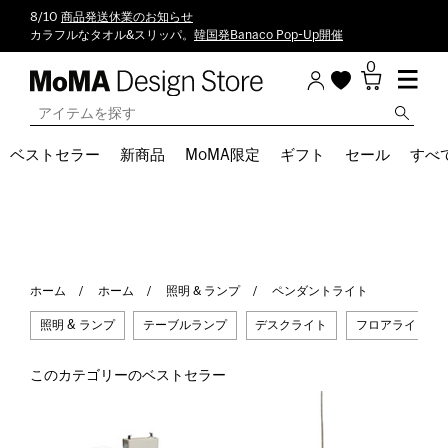
8/10
商品発送休業のお知らせ
カラフルなタオル&スリッパ。
韓国発Banaco Pop-Up開催
0
ベストセラー
新商品
MoMA限定
ギフト
セール
すべ
ホーム
ホーム
照明 & ランプ
ペンダントライト
照明 & ランプ
テーブルランプ
デスクライト
フロアライト
このカテゴリーのベストセラー