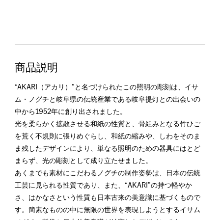
商品説明
“AKARI（アカリ）”と名づけられたこの照明の彫刻は、イサ
ム・ノグチと岐阜県の伝統産業である岐阜提灯との出会いの
中から1952年に創り出されました。
光を柔らかく拡散させる和紙の性質と、骨組みとなる竹ひご
を荒く不規則に張りめぐらし、和紙の縮みや、しわをそのま
ま残したデザインにより、単なる照明のための器具にはとど
まらず、光の彫刻として成り立たせました。
あくまでも素材にこだわるノグチの制作姿勢は、日本の伝統
工芸に見られる性質であり、また、“AKARI”の持つ軽やか
さ、はかなさという性質も日本古来の美意識に基づくもので
す。簡素なものの中に無限の世界を表現しようとするイサム