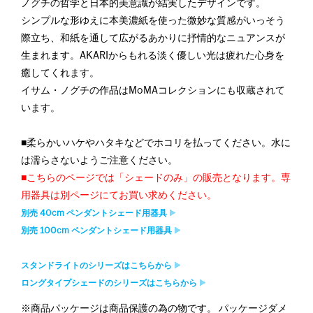
ノグチの哲学と日本的美意識が結実したデザインです。
シンプルな形ゆえに本美濃紙を使った微妙な質感がいっそう
際立ち、和紙を通して広がるあかりに抒情的なニュアンスが
生まれます。AKARIからもれる淡く優しい光は疲れた心身を
癒してくれます。
イサム・ノグチの作品はMoMAコレクションにも収蔵されて
います。
■柔らかいハケやハタキなどでホコリを払ってください。水に
は濡らさないようご注意ください。
■こちらのページでは「シェードのみ」の販売となります。専
用器具は別ページにてお買い求めください。
別売 40cm ペンダントシェード用器具
別売 100cm ペンダントシェード用器具
スタンドライトのシリーズはこちらから
ロングタイプシェードのシリーズはこちらから
※商品パッケージは商品保護の為の物です。 パッケージダメ