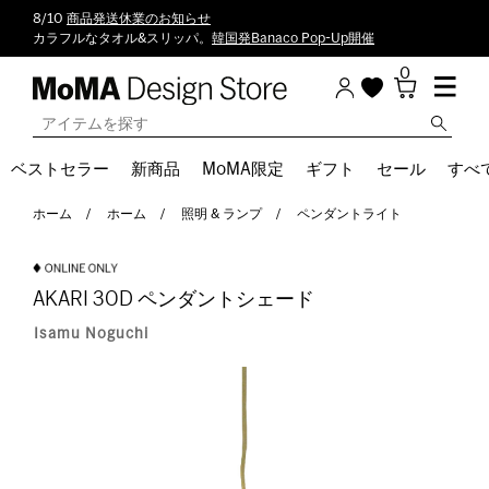
8/10
商品発送休業のお知らせ
カラフルなタオル&スリッパ。
韓国発Banaco Pop-Up開催
0
ベストセラー
新商品
MoMA限定
ギフト
セール
すべ
ホーム
ホーム
照明 & ランプ
ペンダントライト
AKARI 30D ペンダントシェード
Isamu Noguchi