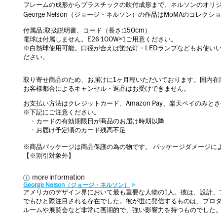
フレームの成形からプラスチックの吹付成形まで、ネルソンのオリ
George Nelson（ジョージ・ネルソン）の作品はMoMAのコレク
付属品:取扱説明書、コード（長さ:150cm）
電球は付属しません。E26 100W×1ご用意ください。
※白熱球使用可能。口径が合えば蛍光灯・LEDランプなどもお使い
ださい。
取り寄せ商品のため、お届けに1ヶ月程いただいております。国内在
お客様都合によるキャンセル・返品はお受けできません。
お支払い方法はクレジットカード、Amazon Pay、楽天ペイのみと
※下記にご注意ください。
・カードの有効期限日が商品のお届け時期以降
・お届け予定頃のカード残高不足
※商品パッケージは商品保護の為の物です。 パッケージダメージに
【※割引対象外】
more information
George Nelson（ジョージ・ネルソン）
アメリカのデザイン界において最も重要な人物の1人。彼は、設計、
でもひと際注目される存在でした。彼が世に発信するものは、プロ
ルームや展覧会など非常に画期的で、強い影響力を持つものでした