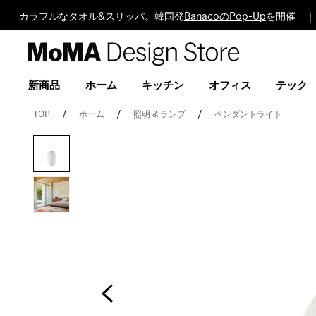
カラフルなタオル&スリッパ。韓国発
BanacoのPop-Up
を開催 ｜
MoMA
Design
Store
新商品
ホーム
キッチン
オフィス
テック
TOP
ホーム
照明 & ランプ
ペンダントライト