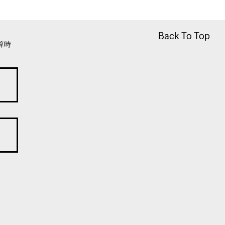
Back To Top
Back To Top
算時