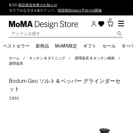
8/10
商品発送休業のお知らせ
カラフルなタオル&スリッパ。
韓国発Banaco Pop-Up開催
0
ベストセラー
新商品
MoMA限定
ギフト
セール
すべ
ホーム
キッチン & ダイニング
調理器具 & キッチン雑貨
調理器具
Bodum Geo ソルト＆ペッパー グラインダーセ
ット
1991