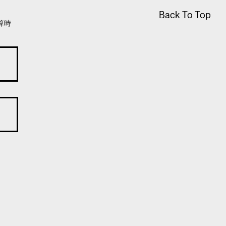
Back To Top
Back To Top
算時