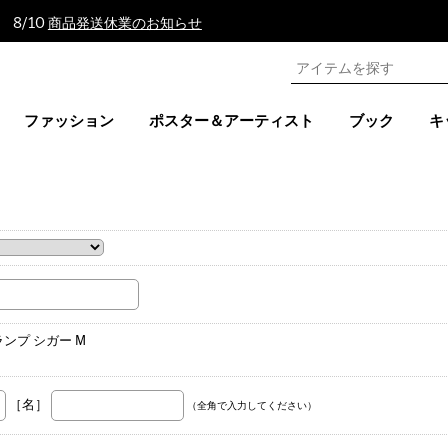
 8/10
商品発送休業のお知らせ
ファッション
ポスター＆アーティスト
ブック
キ
。
ンプ シガー M
［名］
（全角で入力してください）