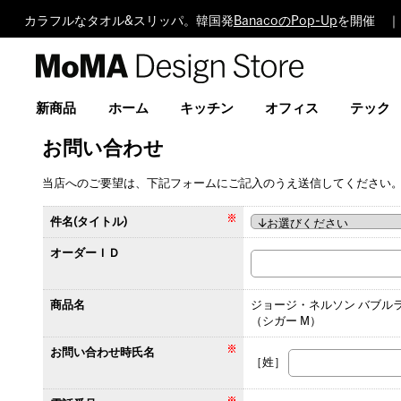
カラフルなタオル&スリッパ。韓国発
BanacoのPop-Up
を開催 ｜
MoMA
Design
Store
新商品
ホーム
キッチン
オフィス
テック
お問い合わせ
当店へのご要望は、下記フォームにご記入のうえ送信してください
件名(タイトル)
オーダーＩＤ
商品名
ジョージ・ネルソン バブルラ
（シガー M）
お問い合わせ時氏名
［姓］