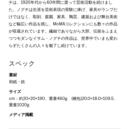
チは、1920年代から60年間に渡って芸術活動を続けまし
た。ノグチは生涯を芸術表現の実験に捧げ、家具やランプだ
けではなく、彫刻、庭園、家具、陶芸、建築および舞台美術
など幅広い作品を残し、MoMAコレクションにも数々の作品
が収蔵されています。繊細でありながら大胆、伝統をふまえ
つつモダンなイサム・ノグチの作品は、世界中でいまも変わ
らずたくさんの人々を魅了し続けています。
スペック
素材
和紙・鉄
サイズ
cm：約20×20×190、重量460g (梱包)20.0×18.0×109.5、
重量1020g
メディア掲載