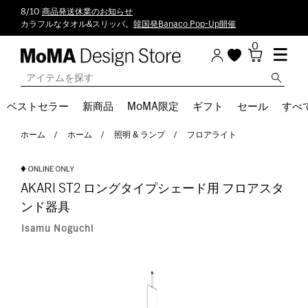
8/10
商品発送休業のお知らせ
カラフルなタオル&スリッパ。
韓国発Banaco Pop-Up開催
0
ベストセラー
新商品
MoMA限定
ギフト
セール
すべ
ホーム
ホーム
照明 & ランプ
フロアライト
AKARI ST2 ロングタイプシェード用 フロアスタ
ンド器具
Isamu Noguchi