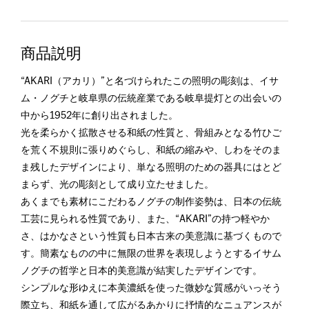
商品説明
“AKARI（アカリ）”と名づけられたこの照明の彫刻は、イサ
ム・ノグチと岐阜県の伝統産業である岐阜提灯との出会いの
中から1952年に創り出されました。
光を柔らかく拡散させる和紙の性質と、骨組みとなる竹ひご
を荒く不規則に張りめぐらし、和紙の縮みや、しわをそのま
ま残したデザインにより、単なる照明のための器具にはとど
まらず、光の彫刻として成り立たせました。
あくまでも素材にこだわるノグチの制作姿勢は、日本の伝統
工芸に見られる性質であり、また、“AKARI”の持つ軽やか
さ、はかなさという性質も日本古来の美意識に基づくもので
す。簡素なものの中に無限の世界を表現しようとするイサム
ノグチの哲学と日本的美意識が結実したデザインです。
シンプルな形ゆえに本美濃紙を使った微妙な質感がいっそう
際立ち、和紙を通して広がるあかりに抒情的なニュアンスが