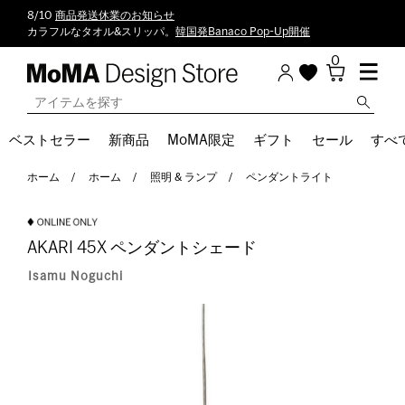
8/10
商品発送休業のお知らせ
カラフルなタオル&スリッパ。
韓国発Banaco Pop-Up開催
0
ベストセラー
新商品
MoMA限定
ギフト
セール
すべ
ホーム
ホーム
照明 & ランプ
ペンダントライト
AKARI 45X ペンダントシェード
Isamu Noguchi