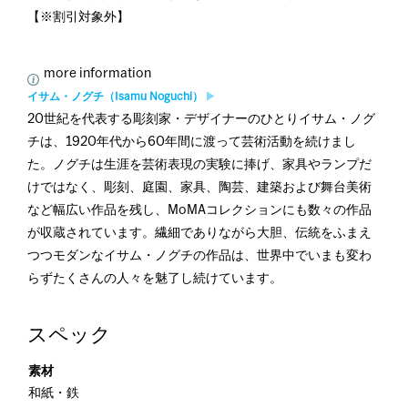
【※割引対象外】
more information
イサム・ノグチ（Isamu Noguchi）
20世紀を代表する彫刻家・デザイナーのひとりイサム・ノグ
チは、1920年代から60年間に渡って芸術活動を続けまし
た。ノグチは生涯を芸術表現の実験に捧げ、家具やランプだ
けではなく、彫刻、庭園、家具、陶芸、建築および舞台美術
など幅広い作品を残し、MoMAコレクションにも数々の作品
が収蔵されています。繊細でありながら大胆、伝統をふまえ
つつモダンなイサム・ノグチの作品は、世界中でいまも変わ
らずたくさんの人々を魅了し続けています。
スペック
素材
和紙・鉄