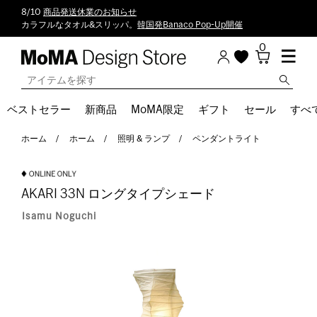
8/10
商品発送休業のお知らせ
カラフルなタオル&スリッパ。
韓国発Banaco Pop-Up開催
0
ベストセラー
新商品
MoMA限定
ギフト
セール
すべ
ホーム
ホーム
照明 & ランプ
ペンダントライト
AKARI 33N ロングタイプシェード
Isamu Noguchi