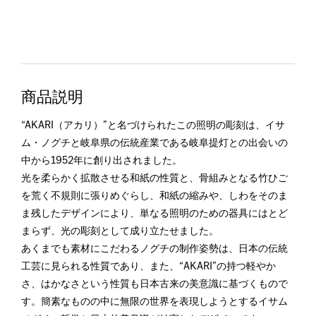
商品説明
“AKARI（アカリ）”と名づけられたこの照明の彫刻は、イサ
ム・ノグチと岐阜県の伝統産業である岐阜提灯との出会いの
中から1952年に創り出されました。
光を柔らかく拡散させる和紙の性質と、骨組みとなる竹ひご
を荒く不規則に張りめぐらし、和紙の縮みや、しわをそのま
ま残したデザインにより、単なる照明のための器具にはとど
まらず、光の彫刻として成り立たせました。
あくまでも素材にこだわるノグチの制作姿勢は、日本の伝統
工芸に見られる性質であり、また、“AKARI”の持つ軽やか
さ、はかなさという性質も日本古来の美意識に基づくもので
す。簡素なものの中に無限の世界を表現しようとするイサム