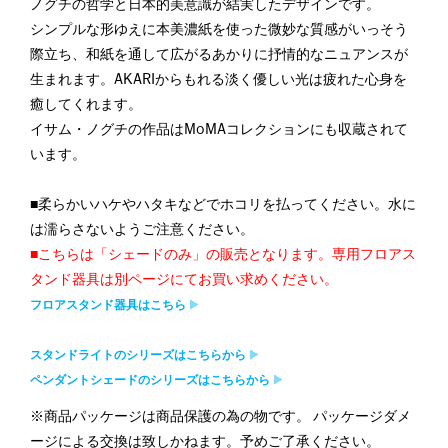
ノグチの哲学と日本的美意識が結実したデザインです。
シンプルな形ゆえに本美濃紙を使った微妙な質感がいっそう
際立ち、和紙を通して広がるあかりに抒情的なニュアンスが
生まれます。AKARIからもれる淡く優しい光は疲れた心身を
癒してくれます。
イサム・ノグチの作品はMoMAコレクションにも収蔵されて
います。
■柔らかいハケやハタキなどでホコリを払ってください。水に
は濡らさないようご注意ください。
■こちらは「シェードのみ」の販売となります。専用フロアス
タンド器具は別ページにてお買い求めください。
フロアスタンド器具はこちら
スタンドライトのシリーズはこちらから
ペンダントシェードのシリーズはこちらから
※商品パッケージは商品保護の為の物です。 パッケージダメ
ージによる交換は致しかねます。予めご了承ください。