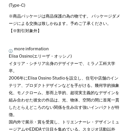
(Type-C)
※商品パッケージは商品保護の為の物です。 パッケージダメ
ージによる交換は致しかねます。予めご了承ください。
【※割引対象外】
more information
Elisa Ossino(エリーザ・オッシノ)
イタリア・シチリア出身のデザイナーで、ミラノ工科大学
卒。
2006年にElisa Ossino Studioを設立し、住宅や店舗のイン
テリア、プロダクトデザインなどを手がける。幾何学的抽象
化、モノクローム、形而上学的、超現実主義的なデザインを
組み合わせた彼女の作品は、光、物体、空間の間に首尾一貫
したとらえどころのない関係を生み出す強いインパクトが特
徴。
国内外で展示・賞を受賞し、トリエンナーレ・デザインミュ
ージアムやEDIDAで注目を集めている。スタジオ活動以外