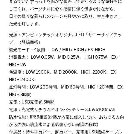
まるでいたずらっ子を温かな眼差しで見守るような気持ちに
してくれ、パーソナルに心や感情に強く働きかけながら、
日々の様々な暮らしのシーンを軽やかに彩り、生き生きとし
た光を灯します。
光源：アンビエンテックオリジナルLED「サニーサイドアッ
プ」（登録商標）
調光モード：4段階 LOW / MID / HIGH / EX-HIGH
消費電力： LOW 0.05W、MID 0.25W、HIGH 0.75W、EX-
HIGH 2W
色温度：LOW 1900K、MID 2000K、HIGH 2200K、EX-
HIGH 2400K
点灯時間：LOW 200時間、MID 60時間、HIGH 20時間、EX-
HIGH 8時間
充電：USB充電 約6時間
電源：充電式リチウムイオンバッテリー 3.6V/5100mAh
防水性能：IP66相当(粉塵が内部に侵入しない、あらゆる方向
からの強い噴流水による影響がない保護の程度)
付属品：持ち手カバー、脚カバー、充電用USB接続ケーブル