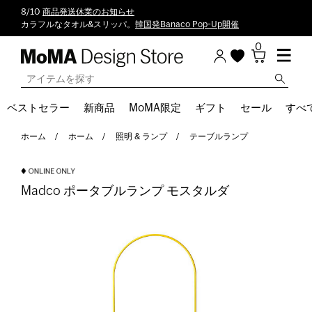
8/10
商品発送休業のお知らせ
カラフルなタオル&スリッパ。
韓国発Banaco Pop-Up開催
0
ベストセラー
新商品
MoMA限定
ギフト
セール
すべ
ホーム
ホーム
照明 & ランプ
テーブルランプ
Madco ポータブルランプ モスタルダ