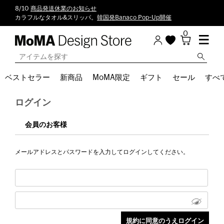
8/10
商品発送休業のお知らせ
カラフルなタオル&スリッパ。
韓国発Banaco Pop-Up開催
0
ベストセラー
新商品
MoMA限定
ギフト
セール
すべ
ログイン
会員のお客様
メールアドレスとパスワードを入力してログインしてください。