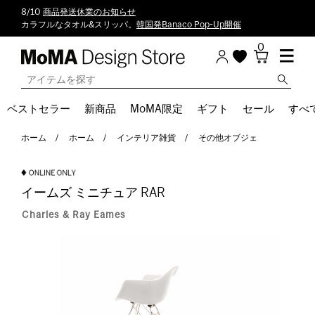
8/10
商品発送休業のお知らせ
カラフルなタオル&スリッパ。
韓国発Banaco Pop-Up開催
0
ベストセラー
新商品
MoMA限定
ギフト
セール
すべ
ホーム
ホーム
インテリア雑貨
その他オブジェ
イームズ ミニチュア RAR
Charles & Ray Eames