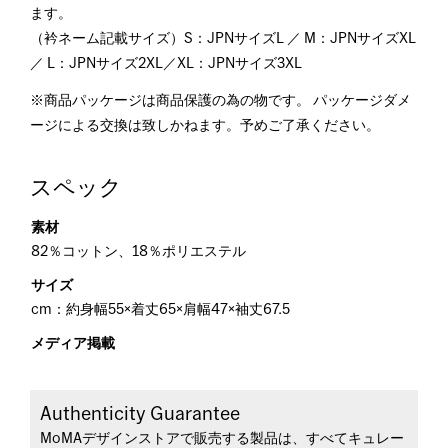
ます。
（衿ネーム記載サイズ）S：JPNサイズL ／ M：JPNサイズXL
／ L：JPNサイズ2XL／XL：JPNサイズ3XL
※商品パッケージは商品保護の為の物です。 パッケージダメ
ージによる交換は致しかねます。予めご了承ください。
スペック
素材
82％コットン、18％ポリエステル
サイズ
cm：約身幅55×着丈65×肩幅47×袖丈67.5
メディア掲載
Authenticity Guarantee
MoMAデザインストアで販売する製品は、すべてキュレー