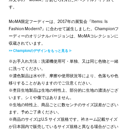
ル文字の「MoMA」があしらわれたスペシャルアイテムで
す。
MoMA限定フーディーは、2017年の展覧会『Items: Is
Fashion Modern?』に合わせて誕生しました。Championフ
ーディーのオリジナルバージョンは、MoMAコレクションに
収蔵されています。
>> Championのデザインをもっと見る
※お手入れ方法：洗濯機使用可・単独、又は同じ色物と一緒
に洗ってください。
※濃色製品は水や汗、摩擦や使用状況等により、色落ちや色
移りすることがありますのでご注意ください。
※杢目生地製品は生地の特性上、部分的に生地の濃淡がござ
います。シミや傷ではありません。
※生地の特性上、商品ごとに数センチのサイズ誤差がござい
ます。予めご了承ください。
※商品のサイズはU.S サイズ規格です。衿ネーム記載サイズ
が日本国内で販売しているサイズ規格と異なる場合がござい